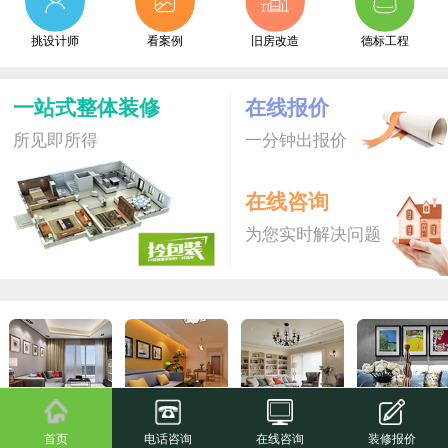
挑设计师
看案例
旧房改造
德标工程
一站式整体装修
在线报价
所见即所得
一分钟出报价
在线咨询
为您实时解决问题
拎包装S
爆款新品
拎包装
尊享家
首页
电话咨询
在线咨询
装修报价