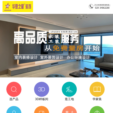
选产品
3D样板间
逛工地
学家装