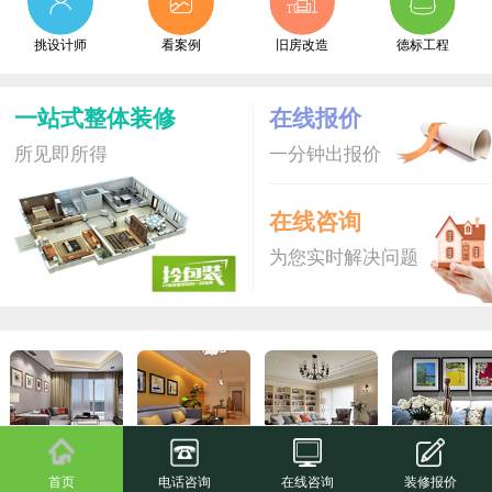
挑设计师
看案例
旧房改造
德标工程
一站式整体装修
在线报价
所见即所得
一分钟出报价
在线咨询
为您实时解决问题
拎包装S
爆款新品
拎包装
尊享家
首页
电话咨询
在线咨询
装修报价