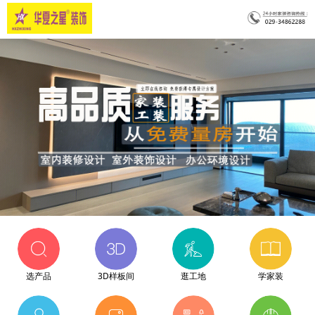
选产品
3D样板间
逛工地
学家装