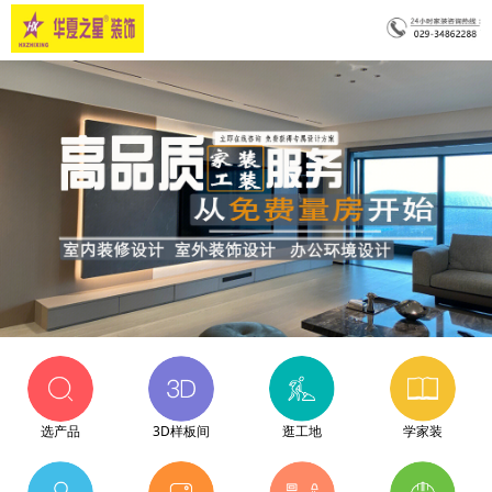
选产品
3D样板间
逛工地
学家装