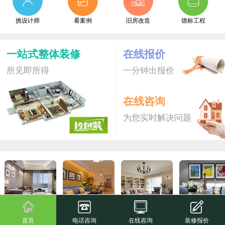
挑设计师
看案例
旧房改造
德标工程
一站式整体装修
在线报价
所见即所得
一分钟出报价
在线咨询
为您实时解决问题
拎包装S
爆款新品
拎包装
尊享家
首页
电话咨询
在线咨询
装修报价