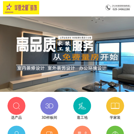
选产品
3D样板间
逛工地
学家装