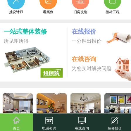
挑设计师
看案例
旧房改造
德标工程
一站式整体装修
在线报价
所见即所得
一分钟出报价
在线咨询
为您实时解决问题
拎包装S
爆款新品
拎包装
尊享家
首页
电话咨询
在线咨询
装修报价