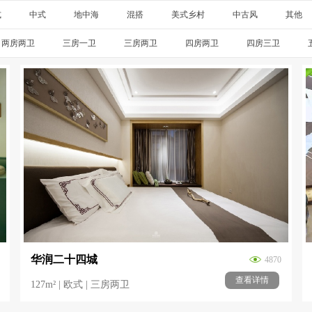
式
中式
地中海
混搭
美式乡村
中古风
其他
两房两卫
三房一卫
三房两卫
四房两卫
四房三卫
华润二十四城
4870
查看详情
127m² | 欧式 | 三房两卫