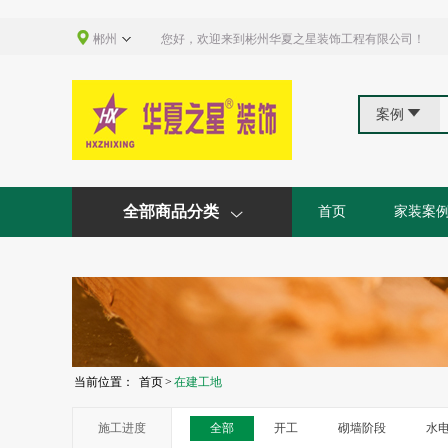

郴州
您好，欢迎来到彬州华夏之星装饰工程有限公司！

案例
全部商品分类
首页
家装案

当前位置：
首页
>
在建工地
施工进度
全部
开工
砌墙阶段
水