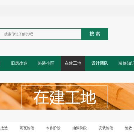
搜 索
例
旧房改造
热装小区
在建工地
设计团队
装修知
电改造
泥瓦阶段
木作阶段
油漆阶段
安装阶段
验收