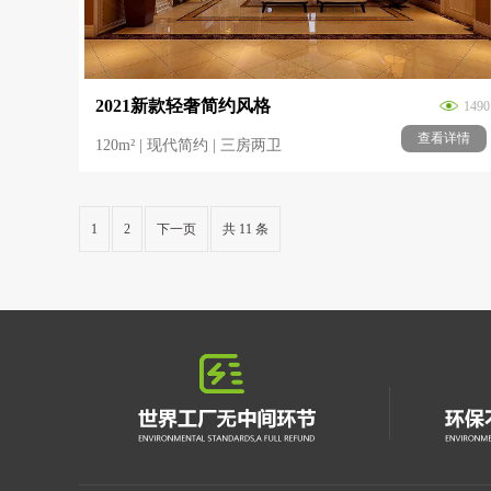
2021新款轻奢简约风格
1490
查看详情
120m² | 现代简约 | 三房两卫
1
2
下一页
共 11 条