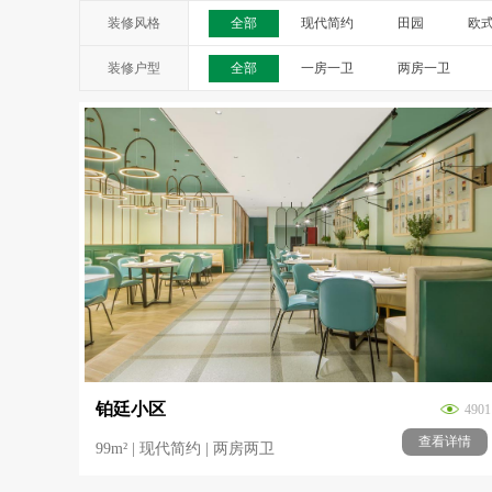
装修风格
全部
现代简约
田园
欧
装修户型
全部
一房一卫
两房一卫
铂廷小区
4901
查看详情
99m² | 现代简约 | 两房两卫