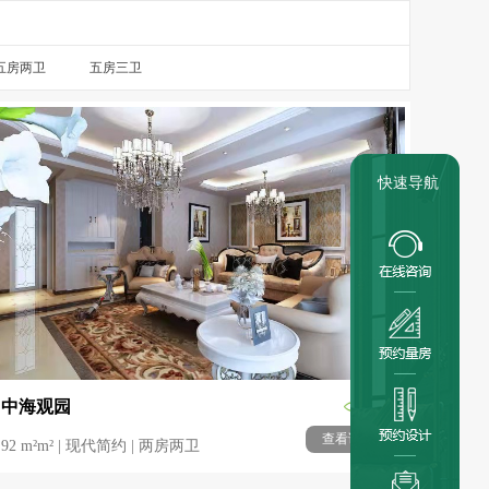
五房两卫
五房三卫
快速导航
中海观园
5649
查看详情
92 m²m² | 现代简约 | 两房两卫