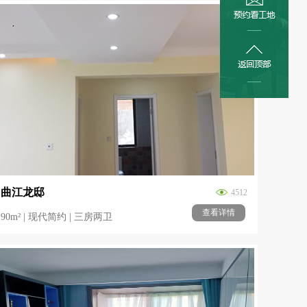
曲江龙邸
4512
查看详情
90m² | 现代简约 | 三房两卫