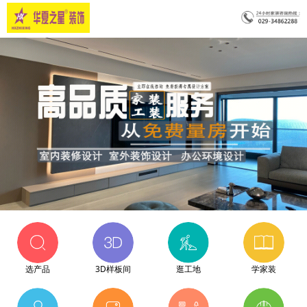
选产品
3D样板间
逛工地
学家装