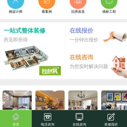
挑设计师
看案例
旧房改造
德标工程
一站式整体装修
在线报价
所见即所得
一分钟出报价
在线咨询
为您实时解决问题
拎包装S
爆款新品
拎包装
尊享家
首页
电话咨询
在线咨询
装修报价