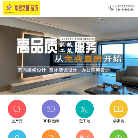
选产品
3D样板间
逛工地
学家装