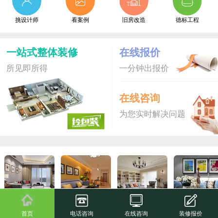
挑设计师
看案例
旧房改造
德标工程
一站式整体装修
在线报价
所见即所得
一分钟出报价
在线咨询
为您实时解决问题
拎包装S
爆款新品
拎包装
尊享家
首页
电话咨询
在线咨询
装修报价