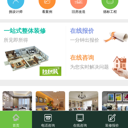
挑设计师
看案例
旧房改造
德标工程
一站式整体装修
在线报价
所见即所得
一分钟出报价
在线咨询
为您实时解决问题
拎包装S
爆款新品
拎包装
尊享家
首页
电话咨询
在线咨询
装修报价