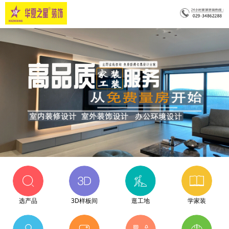
选产品
3D样板间
逛工地
学家装